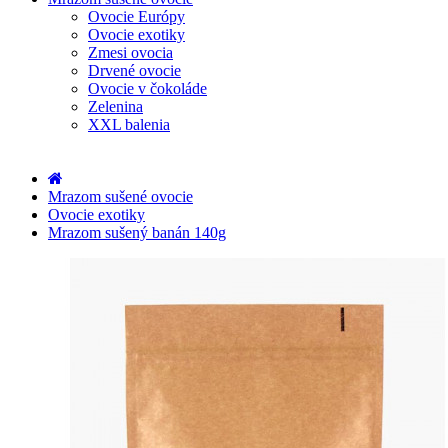
Ovocie Európy
Ovocie exotiky
Zmesi ovocia
Drvené ovocie
Ovocie v čokoláde
Zelenina
XXL balenia
Mrazom sušené ovocie
Ovocie exotiky
Mrazom sušený banán 140g