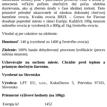
umocnená veľkým počtom slnečných dní počas obdobia
dozrievania, ako aj zberom úrody v čase ideálnej zrelosti. Tieto
priaznivé prírodné ukazovatele sú zárukou dokonalej chuťovej
harmónie ovocia. Kvalita ovocia BRIX – Grown for Flavour
dosahuje popredné miesto v rámci Európy. Každých 100g mrazom
sušeného ovocia je vyrobených z 800g až 1kg čerstvého ovocia.
Vhodné aj pre cukrárov na zdobenie.
Hmotnosť
: 140 g (vyrobené zo 1400 g čerstvého ovocia)
Zloženie:
100% banán dehydrovaný procesom lyofilizácie (proces
sušenia mrazom).
Uchovávajte na suchom mieste. Chráňte pred teplom a
priamym slnečným žiarením.
Vyrobené na Slovensku
Výrobca:
LPT EU, s.r.o., Kukučínova 5, Prievidza 97101,
Slovensko
Priemerné výživové hodnoty (na 100g):
Energia kJ
1452