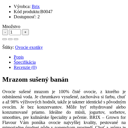
Výrobca:
Brix
Kód produktu:
B0047
Dostupnosť:
2
Množstvo
Štítky:
Ovocie exotiky
Popis
Špecifikácia
Recenzie (0)
Mrazom sušený banán
Ovocie sušené mrazom je 100% čisté ovocie, z ktorého je
odstránená voda. Je chrumkavo vysušené, zachováva si farbu, chuť
a až 98% výživových hodnôt, takže je takmer identické s pôvodným
ovocím. Je bez konzervantov. Môže byť rehydrované alebo
konzumované priamo. Ideálne do müsli, jogurtov, sorbetov,
smoothies, pre kulinárske špeciality a pečenie. BRIX – Grown for
Flavour Vám ponúka ovocie najvyššej kvality, pestované na
mimoriadne úrodnej pôde v panenskom prostredí. Chuť a aróma je