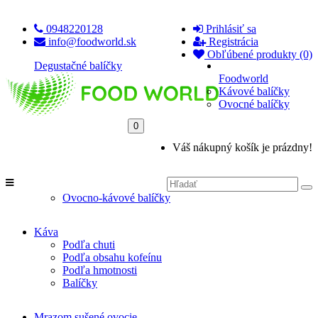
0948220128
Prihlásiť sa
info@foodworld.sk
Registrácia
Obľúbené produkty (0)
Degustačné balíčky
Foodworld
Kávové balíčky
Ovocné balíčky
0
Váš nákupný košík je prázdny!
Ovocno-kávové balíčky
Káva
Podľa chuti
Podľa obsahu kofeínu
Podľa hmotnosti
Balíčky
Mrazom sušené ovocie