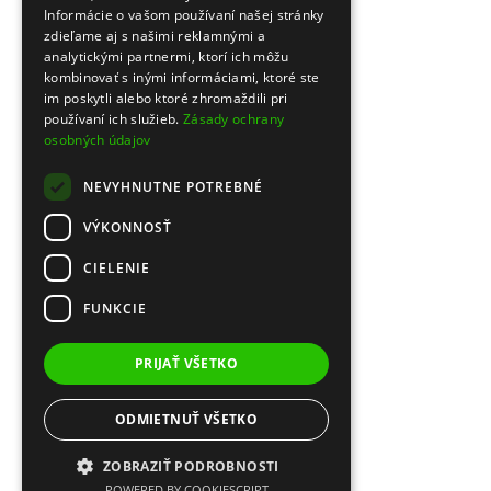
Informácie o vašom používaní našej stránky
zdieľame aj s našimi reklamnými a
analytickými partnermi, ktorí ich môžu
kombinovať s inými informáciami, ktoré ste
im poskytli alebo ktoré zhromaždili pri
používaní ich služieb.
Zásady ochrany
osobných údajov
NEVYHNUTNE POTREBNÉ
VÝKONNOSŤ
CIELENIE
FUNKCIE
PRIJAŤ VŠETKO
ODMIETNUŤ VŠETKO
ZOBRAZIŤ PODROBNOSTI
POWERED BY COOKIESCRIPT