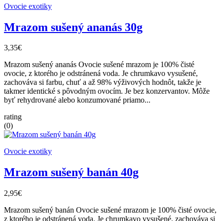
Ovocie exotiky
Mrazom sušený ananás 30g
3,35€
Mrazom sušený ananás Ovocie sušené mrazom je 100% čisté
ovocie, z ktorého je odstránená voda. Je chrumkavo vysušené,
zachováva si farbu, chuť a až 98% výživových hodnôt, takže je
takmer identické s pôvodným ovocím. Je bez konzervantov. Môže
byť rehydrované alebo konzumované priamo...
rating
(0)
Ovocie exotiky
Mrazom sušený banán 40g
2,95€
Mrazom sušený banán Ovocie sušené mrazom je 100% čisté ovocie,
z ktorého je odstránená voda. Je chrumkavo vysušené, zachováva si