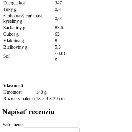
Energia kcal
347
Tuky g
0,8
z toho nasýtené mast.
0,01
kyseliny g
Sacharidy g
83,6
Cukor g
63
Vláknina g
8
Bielkoviny g
5,3
<0.01
Soľ
g
Vlastnosti
Hmotnosť
140 g
Rozmery balenia
18 × 9 × 29 cm
Napísať recenziu
Vaše meno