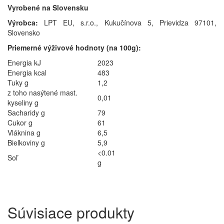
Vyrobené na Slovensku
Výrobca:
LPT EU, s.r.o., Kukučínova 5, Prievidza 97101,
Slovensko
Priemerné výživové hodnoty (na 100g):
Energia kJ
2023
Energia kcal
483
Tuky g
1,2
z toho nasýtené mast.
0,01
kyseliny g
Sacharidy g
79
Cukor g
61
Vláknina g
6,5
Bielkoviny g
5,9
<0.01
Soľ
g
Súvisiace
produkty