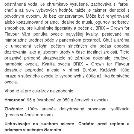
odstránená voda. Je chrumkavo vysušené, zachováva si farbu,
chuť a až 98% výživových hodnôt, takže je takmer identické s
pôvodným ovocím. Je bez konzervantov. Môže byť rehydrované
alebo konzumované priamo. Ideálne do müsli, jogurtov, sorbetov,
smoothies, pre kulinárske špeciality a pečenie. BRIX – Grown for
Flavour Vám ponúka ovocie najvyššej kvality, pestované na
mimoriadne úrodnej pôde v panenskom prostredí. Chuť a aróma
je umocnená veľkým počtom slnečných dní počas obdobia
dozrievania, ako aj zberom úrody v čase ideálnej zrelosti. Tieto
priaznivé prírodné ukazovatele sú zárukou dokonalej chuťovej
harmónie ovocia. Kvalita ovocia BRIX – Grown for Flavour
dosahuje popredné miesto v rámci Európy. Každých 100g
mrazom sušeného ovocia je vyrobených z 800g až 1kg čerstvého
ovocia.
Vhodné aj pre cukrárov na zdobenie.
Hmotnosť
: 95 g (vyrobené zo 950 g čerstvého ovocia)
Zloženie:
100% ananás dehydrovaný procesom lyofilizácie
(proces sušenia mrazom).
Uchovávajte na suchom mieste. Chráňte pred teplom a
priamym slnečným žiarením.