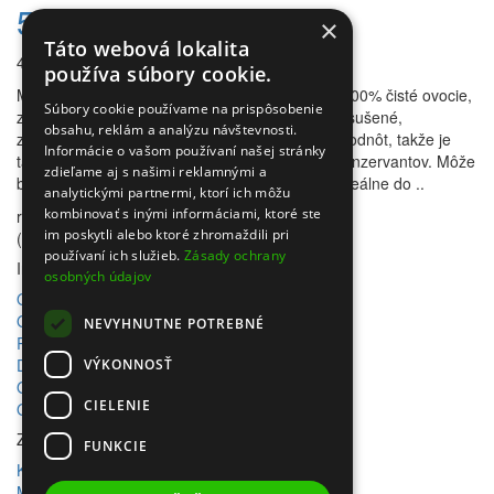
500g
×
Táto webová lokalita
47,95€
používa súbory cookie.
Mrazom sušené liči Ovocie sušené mrazom je 100% čisté ovocie,
Súbory cookie používame na prispôsobenie
z ktorého je odstránená voda. Je chrumkavo vysušené,
obsahu, reklám a analýzu návštevnosti.
zachováva si farbu, chuť a až 98% výživových hodnôt, takže je
Informácie o vašom používaní našej stránky
takmer identické s pôvodným ovocím. Je bez konzervantov. Môže
zdieľame aj s našimi reklamnými a
byť rehydrované alebo konzumované priamo. Ideálne do ..
analytickými partnermi, ktorí ich môžu
kombinovať s inými informáciami, ktoré ste
rating
im poskytli alebo ktoré zhromaždili pri
(0)
používaní ich služieb.
Zásady ochrany
Informácie
osobných údajov
Obchodné podmienky
Odstúpenie od zmluvy
NEVYHNUTNE POTREBNÉ
Reklamačný poriadok
Doprava a platba
VÝKONNOSŤ
Ochrana osobných údajov
CIELENIE
Ochrana osobných údajov - newsletter
Zákaznícky servis
FUNKCIE
Kontaktujte nás
Mapa stránok