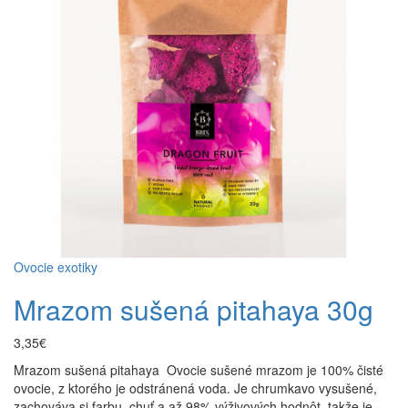
Ovocie exotiky
Mrazom sušená pitahaya 30g
3,35€
Mrazom sušená pitahaya Ovocie sušené mrazom je 100% čisté
ovocie, z ktorého je odstránená voda. Je chrumkavo vysušené,
zachováva si farbu, chuť a až 98% výživových hodnôt, takže je