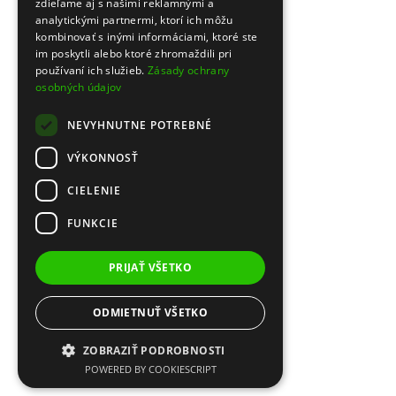
zdieľame aj s našimi reklamnými a
analytickými partnermi, ktorí ich môžu
kombinovať s inými informáciami, ktoré ste
im poskytli alebo ktoré zhromaždili pri
používaní ich služieb.
Zásady ochrany
osobných údajov
NEVYHNUTNE POTREBNÉ
VÝKONNOSŤ
CIELENIE
FUNKCIE
PRIJAŤ VŠETKO
ODMIETNUŤ VŠETKO
ZOBRAZIŤ PODROBNOSTI
POWERED BY COOKIESCRIPT