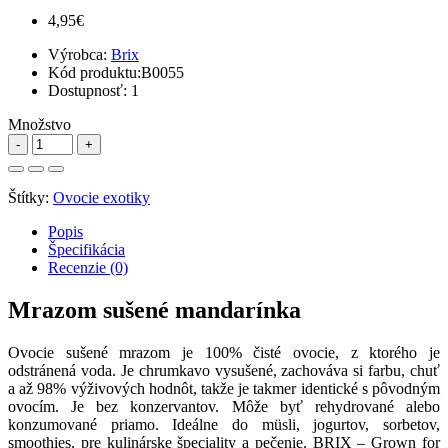
4,95€
Výrobca:
Brix
Kód produktu:
B0055
Dostupnosť:
1
Množstvo
Štítky:
Ovocie exotiky
Popis
Špecifikácia
Recenzie (0)
Mrazom sušené mandarínka
Ovocie sušené mrazom je 100% čisté ovocie, z ktorého je
odstránená voda. Je chrumkavo vysušené, zachováva si farbu, chuť
a až 98% výživových hodnôt, takže je takmer identické s pôvodným
ovocím. Je bez konzervantov. Môže byť rehydrované alebo
konzumované priamo. Ideálne do müsli, jogurtov, sorbetov,
smoothies, pre kulinárske špeciality a pečenie. BRIX – Grown for