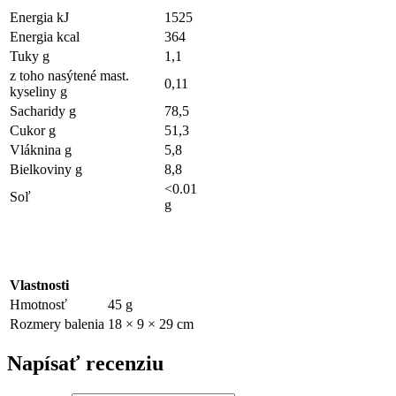
Energia kJ
1525
Energia kcal
364
Tuky g
1,1
z toho nasýtené mast.
0,11
kyseliny g
Sacharidy g
78,5
Cukor g
51,3
Vláknina g
5,8
Bielkoviny g
8,8
<0.01
Soľ
g
Vlastnosti
Hmotnosť
45 g
Rozmery balenia
18 × 9 × 29 cm
Napísať recenziu