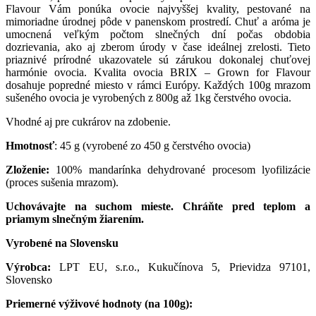
Flavour Vám ponúka ovocie najvyššej kvality, pestované na
mimoriadne úrodnej pôde v panenskom prostredí. Chuť a aróma je
umocnená veľkým počtom slnečných dní počas obdobia
dozrievania, ako aj zberom úrody v čase ideálnej zrelosti. Tieto
priaznivé prírodné ukazovatele sú zárukou dokonalej chuťovej
harmónie ovocia. Kvalita ovocia BRIX – Grown for Flavour
dosahuje popredné miesto v rámci Európy. Každých 100g mrazom
sušeného ovocia je vyrobených z 800g až 1kg čerstvého ovocia.
Vhodné aj pre cukrárov na zdobenie.
Hmotnosť
: 45 g (vyrobené zo 450 g čerstvého ovocia)
Zloženie:
100% mandarínka dehydrované procesom lyofilizácie
(proces sušenia mrazom).
Uchovávajte na suchom mieste. Chráňte pred teplom a
priamym slnečným žiarením.
Vyrobené na Slovensku
Výrobca:
LPT EU, s.r.o., Kukučínova 5, Prievidza 97101,
Slovensko
Priemerné výživové hodnoty (na 100g):