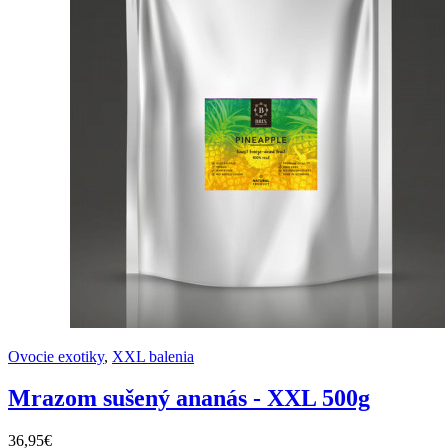
Ovocie exotiky
,
XXL balenia
Mrazom sušený ananás - XXL 500g
36,95€