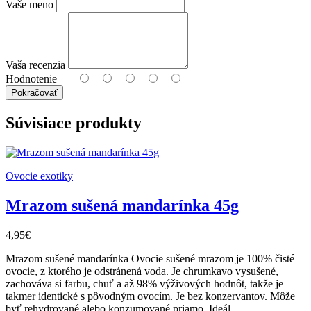
Vaše meno
Vaša recenzia
Hodnotenie
Pokračovať
Súvisiace
produkty
Ovocie exotiky
Mrazom sušená mandarínka 45g
4,95€
Mrazom sušené mandarínka Ovocie sušené mrazom je 100% čisté
ovocie, z ktorého je odstránená voda. Je chrumkavo vysušené,
zachováva si farbu, chuť a až 98% výživových hodnôt, takže je
takmer identické s pôvodným ovocím. Je bez konzervantov. Môže
byť rehydrované alebo konzumované priamo. Ideál..