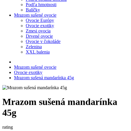
Podľa hmotnosti
Balíčky
Mrazom sušené ovocie
Ovocie Európy
Ovocie exotiky
Zmesi ovocia
Drvené ovocie
Ovocie v čokoláde
Zelenina
XXL balenia
Mrazom sušené ovocie
Ovocie exotiky
Mrazom sušená mandarínka 45g
Mrazom sušená mandarínka
45g
rating