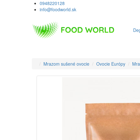
0948220128
info@foodworld.sk
Deg
Mrazom sušené ovocie
Ovocie Európy
Mra