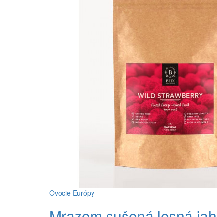
Ovocie Európy
Mrazom sušená lesná ja