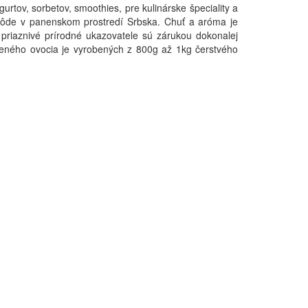
tov, sorbetov, smoothies, pre kulinárske špeciality a
pôde v panenskom prostredí Srbska. Chuť a aróma je
priaznivé prírodné ukazovatele sú zárukou dokonalej
eného ovocia je vyrobených z 800g až 1kg čerstvého