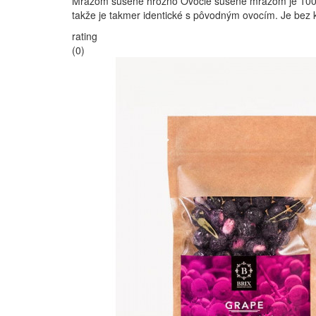
Mrazom sušené hrozno Ovocie sušené mrazom je 100% č
takže je takmer identické s pôvodným ovocím. Je bez
rating
(0)