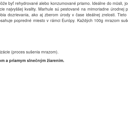
že byť rehydrované alebo konzumované priamo. Ideálne do müsli, jogur
ie najvyššej kvality. Marhule sú pestované na mimoriadne úrodnej 
 dozrievania, ako aj zberom úrody v čase ideálnej zrelosti. Tieto 
 dosahuje popredné miesto v rámci Európy. Každých 100g mrazom suš
zácie (proces sušenia mrazom).
om a priamym slnečným žiarením.