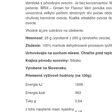
identické s pôvodným ovocím. Je bez konzervantov. Mô
pečenie. BRIX – Grown for Flavour Vám ponúka ovoc
umocnená veľkým počtom slnečných dní počas obdobia
chuťovej harmónie ovocia. Kvalita srbského ovocia
ovocia.
Vhodné aj pre cukrárov na zdobenie.
Hmotnosť:
25 g (vyrobené z 250 g čerstvého ovocia)
Zloženie:
100% marhule dehydrované procesom lyofili
Uchovávajte na suchom mieste. Chráňte pred tepl
Krajina pôvodu suroviny:
Srbsko
Vyrobené na Slovensku.
Priemerné výživové hodnoty (na 100g):
Energia kJ
1608
Energia kcal
383
Tuky g
0,64
z toho nasýtené mast. kyseliny
0,19