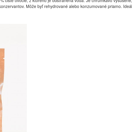
isté ovocie, z ktorého je odstránená voda. Je chrumkavo vysušené, 
 konzervantov. Môže byť rehydrované alebo konzumované priamo. Ideál