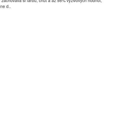
zachováva si farbu, chuť a až 98% výživových hodnôt,
ne d..