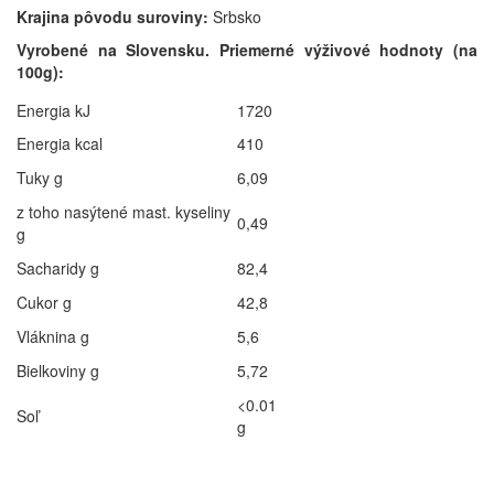
Krajina pôvodu suroviny:
Srbsko
Vyrobené na Slovensku.
Priemerné výživové hodnoty (na
100g):
Energia kJ
1720
Energia kcal
410
Tuky g
6,09
z toho nasýtené mast. kyseliny
0,49
g
Sacharidy g
82,4
Cukor g
42,8
Vláknina g
5,6
Bielkoviny g
5,72
<0.01
Soľ
g