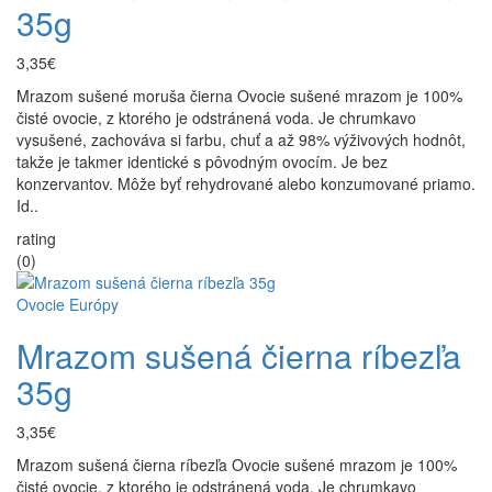
35g
3,35€
Mrazom sušené moruša čierna Ovocie sušené mrazom je 100%
čisté ovocie, z ktorého je odstránená voda. Je chrumkavo
vysušené, zachováva si farbu, chuť a až 98% výživových hodnôt,
takže je takmer identické s pôvodným ovocím. Je bez
konzervantov. Môže byť rehydrované alebo konzumované priamo.
Id..
rating
(0)
Ovocie Európy
Mrazom sušená čierna ríbezľa
35g
3,35€
Mrazom sušená čierna ríbezľa Ovocie sušené mrazom je 100%
čisté ovocie, z ktorého je odstránená voda. Je chrumkavo