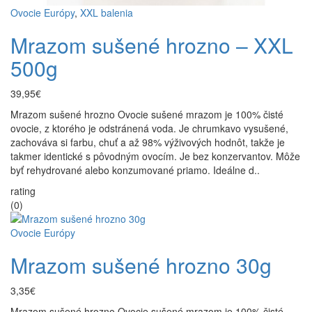
Ovocie Európy
,
XXL balenia
Mrazom sušené hrozno – XXL
500g
39,95€
Mrazom sušené hrozno Ovocie sušené mrazom je 100% čisté
ovocie, z ktorého je odstránená voda. Je chrumkavo vysušené,
zachováva si farbu, chuť a až 98% výživových hodnôt, takže je
takmer identické s pôvodným ovocím. Je bez konzervantov. Môže
byť rehydrované alebo konzumované priamo. Ideálne d..
rating
(0)
Ovocie Európy
Mrazom sušené hrozno 30g
3,35€
Mrazom sušené hrozno Ovocie sušené mrazom je 100% čisté