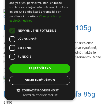
rating
analytickými partnermi, ktorí ich môžu
(0)
kombinovať s inými informáciami, ktoré ste
im poskytli alebo ktoré zhromaždili pri
Ovocie Európy
používaní ich služieb.
Zásady ochrany
osobných údajov
Mrazom sušená slivka 105g
NEVYHNUTNE POTREBNÉ
8,95€
VÝKONNOSŤ
Mrazom sušená slivka Ovocie sušené mrazom je 100% čisté
ovocie, z ktorého je odstránená voda. Je chrumkavo vysušené,
CIELENIE
zachováva si farbu, chuť a až 98% výživových hodnôt, takže je
FUNKCIE
takmer identické s pôvodným ovocím. Je bez konzervantov. Môže
byť rehydrované alebo konzumované priamo...
rating
PRIJAŤ VŠETKO
(0)
ODMIETNUŤ VŠETKO
Ovocie Európy
ZOBRAZIŤ PODROBNOSTI
Mrazom sušená marhuľa 85g
POWERED BY COOKIESCRIPT
8,95€