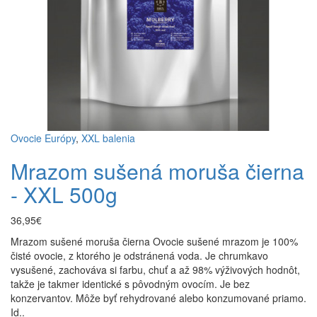
Ovocie Európy
,
XXL balenia
Mrazom sušená moruša čierna
- XXL 500g
36,95€
Mrazom sušené moruša čierna Ovocie sušené mrazom je 100%
čisté ovocie, z ktorého je odstránená voda. Je chrumkavo
vysušené, zachováva si farbu, chuť a až 98% výživových hodnôt,
takže je takmer identické s pôvodným ovocím. Je bez
konzervantov. Môže byť rehydrované alebo konzumované priamo.
Id..