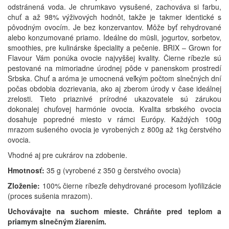
odstránená voda. Je chrumkavo vysušené, zachováva si farbu,
chuť a až 98% výživových hodnôt, takže je takmer identické s
pôvodným ovocím. Je bez konzervantov. Môže byť rehydrované
alebo konzumované priamo. Ideálne do müsli, jogurtov, sorbetov,
smoothies, pre kulinárske špeciality a pečenie. BRIX – Grown for
Flavour Vám ponúka ovocie najvyššej kvality. Čierne ríbezle sú
pestované na mimoriadne úrodnej pôde v panenskom prostredí
Srbska. Chuť a aróma je umocnená veľkým počtom slnečných dní
počas obdobia dozrievania, ako aj zberom úrody v čase ideálnej
zrelosti. Tieto priaznivé prírodné ukazovatele sú zárukou
dokonalej chuťovej harmónie ovocia. Kvalita srbského ovocia
dosahuje popredné miesto v rámci Európy. Každých 100g
mrazom sušeného ovocia je vyrobených z 800g až 1kg čerstvého
ovocia.
Vhodné aj pre cukrárov na zdobenie.
Hmotnosť:
35 g (vyrobené z 350 g čerstvého ovocia)
Zloženie:
100% čierne ríbezľe dehydrované procesom lyofilizácie
(proces sušenia mrazom).
Uchovávajte na suchom mieste. Chráňte pred teplom a
priamym slnečným žiarením.