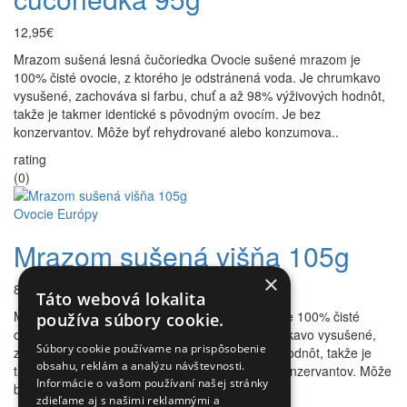
12,95€
Mrazom sušená lesná čučoriedka Ovocie sušené mrazom je
100% čisté ovocie, z ktorého je odstránená voda. Je chrumkavo
vysušené, zachováva si farbu, chuť a až 98% výživových hodnôt,
takže je takmer identické s pôvodným ovocím. Je bez
konzervantov. Môže byť rehydrované alebo konzumova..
rating
(0)
Ovocie Európy
Mrazom sušená višňa 105g
×
8,95€
Táto webová lokalita
Mrazom sušená višňa Ovocie sušené mrazom je 100% čisté
používa súbory cookie.
ovocie, z ktorého je odstránená voda. Je chrumkavo vysušené,
Súbory cookie používame na prispôsobenie
zachováva si farbu, chuť a až 98% výživových hodnôt, takže je
obsahu, reklám a analýzu návštevnosti.
takmer identické s pôvodným ovocím. Je bez konzervantov. Môže
Informácie o vašom používaní našej stránky
byť rehydrované alebo konzumované priamo. ..
zdieľame aj s našimi reklamnými a