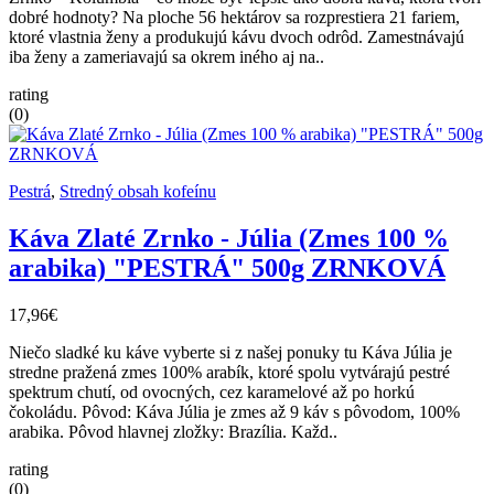
dobré hodnoty? Na ploche 56 hektárov sa rozprestiera 21 fariem,
ktoré vlastnia ženy a produkujú kávu dvoch odrôd. Zamestnávajú
iba ženy a zameriavajú sa okrem iného aj na..
rating
(0)
Pestrá
,
Stredný obsah kofeínu
Káva Zlaté Zrnko - Júlia (Zmes 100 %
arabika) "PESTRÁ" 500g ZRNKOVÁ
17,96€
Niečo sladké ku káve vyberte si z našej ponuky tu Káva Júlia je
stredne pražená zmes 100% arabík, ktoré spolu vytvárajú pestré
spektrum chutí, od ovocných, cez karamelové až po horkú
čokoládu. Pôvod: Káva Júlia je zmes až 9 káv s pôvodom, 100%
arabika. Pôvod hlavnej zložky: Brazília. Každ..
rating
(0)