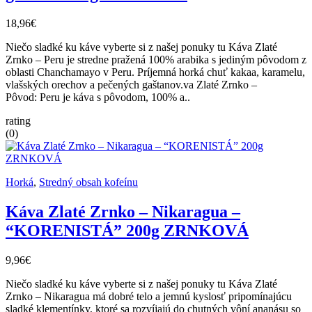
18,96€
Niečo sladké ku káve vyberte si z našej ponuky tu Káva Zlaté
Zrnko – Peru je stredne pražená 100% arabika s jediným pôvodom z
oblasti Chanchamayo v Peru. Príjemná horká chuť kakaa, karamelu,
vlašských orechov a pečených gaštanov.va Zlaté Zrnko –
Pôvod: Peru je káva s pôvodom, 100% a..
rating
(0)
Horká
,
Stredný obsah kofeínu
Káva Zlaté Zrnko – Nikaragua –
“KORENISTÁ” 200g ZRNKOVÁ
9,96€
Niečo sladké ku káve vyberte si z našej ponuky tu Káva Zlaté
Zrnko – Nikaragua má dobré telo a jemnú kyslosť pripomínajúcu
sladké klementínky, ktoré sa rozvíjajú do chutných vôní ananásu so