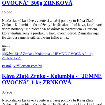
OVOCNÁ" 500g ZRNKOVÁ
19,96€
Niečo sladké ku káve vyberte si z našej ponuky tu Káva Zlaté
Zrnko – Kolumbia – čo môže byť lepšie ako dobrá káva, ktorá tvorí
dobré hodnoty? Na ploche 56 hektárov sa rozprestiera 21 fariem,
ktoré vlastnia ženy a produkujú kávu dvoch odrôd. Zamestnávajú
iba ženy a zameriavajú sa okrem iného aj na..
rating
(0)
Pestrá
,
Nižší obsah kofeínu
Káva Zlaté Zrnko - Kolumbia - "JEMNE
OVOCNÁ" 1 kg ZRNKOVÁ
35,96€
Niečo sladké ku káve vyberte si z našej ponuky tu Káva Zlaté
Zrnko – Kolumbia – čo môže byť lepšie ako dobrá káva, ktorá tvorí