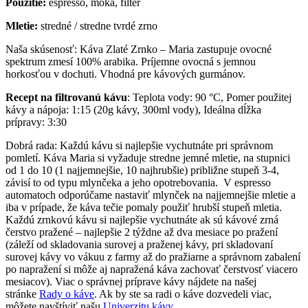
Použitie:
espresso, moka, filter
Mletie:
stredné / stredne tvrdé zrno
Naša skúsenosť: Káva Zlaté Zrnko – Maria zastupuje ovocné
spektrum zmesí 100% arabika. Príjemne ovocná s jemnou
horkosťou v dochuti. Vhodná pre kávových gurmánov.
Recept na filtrovanú kávu
: Teplota vody: 90 °C, Pomer použitej
kávy a nápoja: 1:15 (20g kávy, 300ml vody), Ideálna dĺžka
prípravy: 3:30
Dobrá rada: Každú kávu si najlepšie vychutnáte pri správnom
pomletí. Káva Maria si vyžaduje stredne jemné mletie, na stupnici
od 1 do 10 (1 najjemnejšie, 10 najhrubšie) približne stupeň 3-4,
závisí to od typu mlynčeka a jeho opotrebovania. V espresso
automatoch odporúčame nastaviť mlynček na najjemnejšie mletie a
iba v prípade, že káva tečie pomaly použiť hrubší stupeň mletia.
Každú zrnkovú kávu si najlepšie vychutnáte ak sú kávové zrná
čerstvo pražené – najlepšie 2 týždne až dva mesiace po pražení
(záleží od skladovania surovej a praženej kávy, pri skladovaní
surovej kávy vo vákuu z farmy až do pražiarne a správnom zabalení
po napražení si môže aj napražená káva zachovať čerstvosť viacero
mesiacov). Viac o správnej príprave kávy nájdete na našej
stránke
Rady o káve
. Ak by ste sa radi o káve dozvedeli viac,
môžete navštíviť našu
Univerzitu kávy
.