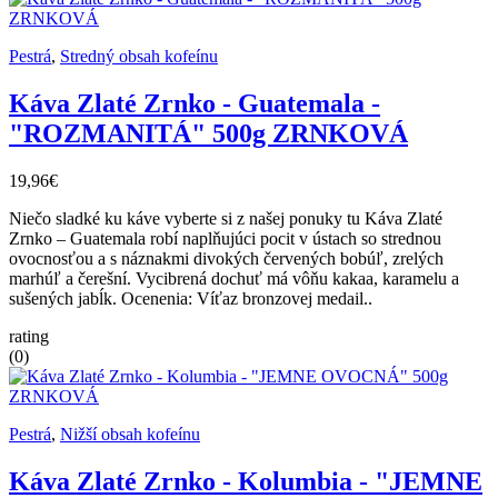
Pestrá
,
Stredný obsah kofeínu
Káva Zlaté Zrnko - Guatemala -
"ROZMANITÁ" 500g ZRNKOVÁ
19,96€
Niečo sladké ku káve vyberte si z našej ponuky tu Káva Zlaté
Zrnko – Guatemala robí naplňujúci pocit v ústach so strednou
ovocnosťou a s náznakmi divokých červených bobúľ, zrelých
marhúľ a čerešní. Vycibrená dochuť má vôňu kakaa, karamelu a
sušených jabĺk. Ocenenia: Víťaz bronzovej medail..
rating
(0)
Pestrá
,
Nižší obsah kofeínu
Káva Zlaté Zrnko - Kolumbia - "JEMNE