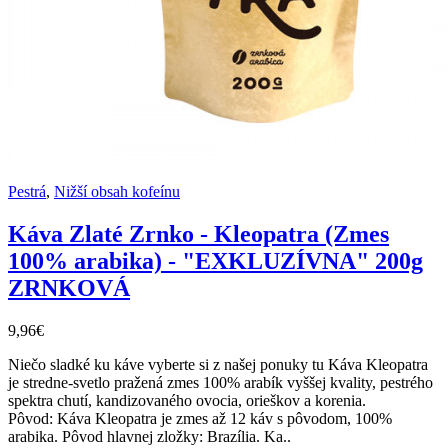
Pestrá
,
Nižší obsah kofeínu
Káva Zlaté Zrnko - Kleopatra (Zmes
100% arabika) - "EXKLUZÍVNA" 200g
ZRNKOVÁ
9,96€
Niečo sladké ku káve vyberte si z našej ponuky tu Káva Kleopatra
je stredne-svetlo pražená zmes 100% arabík vyššej kvality, pestrého
spektra chutí, kandizovaného ovocia, orieškov a korenia.
Pôvod: Káva Kleopatra je zmes až 12 káv s pôvodom, 100%
arabika. Pôvod hlavnej zložky: Brazília. Ka..