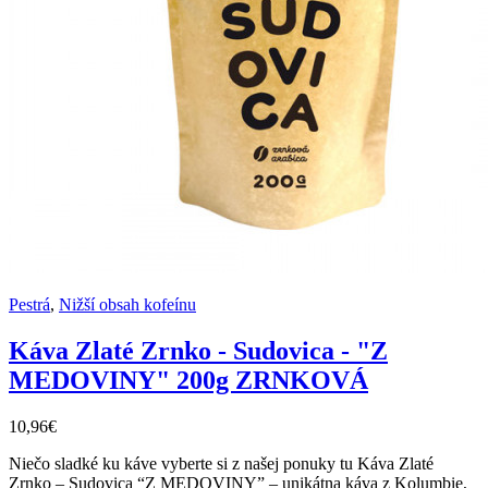
Pestrá
,
Nižší obsah kofeínu
Káva Zlaté Zrnko - Sudovica - "Z
MEDOVINY" 200g ZRNKOVÁ
10,96€
Niečo sladké ku káve vyberte si z našej ponuky tu Káva Zlaté
Zrnko – Sudovica “Z MEDOVINY” – unikátna káva z Kolumbie,