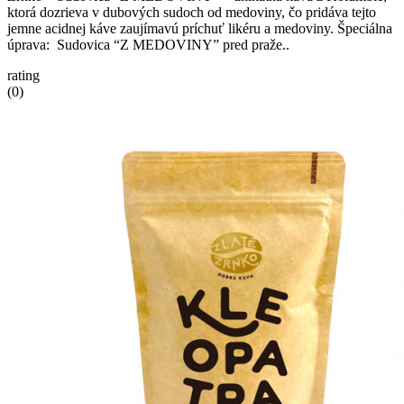
ktorá dozrieva v dubových sudoch od medoviny, čo pridáva tejto
jemne acidnej káve zaujímavú príchuť likéru a medoviny. Špeciálna
úprava: Sudovica “Z MEDOVINY” pred praže..
rating
(0)