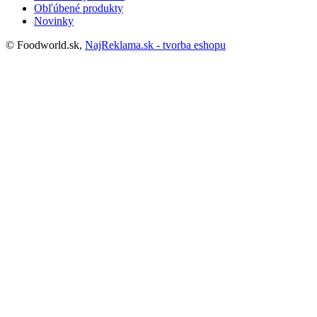
Obľúbené produkty
Novinky
© Foodworld.sk,
NajReklama.sk - tvorba eshopu