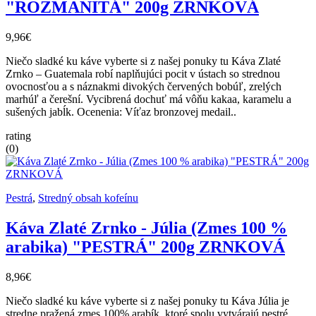
"ROZMANITÁ" 200g ZRNKOVÁ
9,96€
Niečo sladké ku káve vyberte si z našej ponuky tu Káva Zlaté
Zrnko – Guatemala robí naplňujúci pocit v ústach so strednou
ovocnosťou a s náznakmi divokých červených bobúľ, zrelých
marhúľ a čerešní. Vycibrená dochuť má vôňu kakaa, karamelu a
sušených jabĺk. Ocenenia: Víťaz bronzovej medail..
rating
(0)
Pestrá
,
Stredný obsah kofeínu
Káva Zlaté Zrnko - Júlia (Zmes 100 %
arabika) "PESTRÁ" 200g ZRNKOVÁ
8,96€
Niečo sladké ku káve vyberte si z našej ponuky tu Káva Júlia je
stredne pražená zmes 100% arabík, ktoré spolu vytvárajú pestré