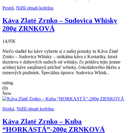
Pestrá
,
Nižší obsah kofeínu
Káva Zlaté Zrnko – Sudovica Whisky
200g ZRNKOVÁ
14,95€
Niečo sladké ku káve vyberte si z našej ponuky tu Káva Zlaté
Zrnko – Sudovica Whisky – unikátna káva z Kostariky, ktorá
dozrieva v dubových sudoch od whisky, čo pridáva tejto jemne
acidnej káve zaujímavú príchuť whisky, čokoládového likéru a
rumových praliniek. Špeciálna úprava: Sudovica Whisk..
rating
(0)
New
Horká
,
Nižší obsah kofeínu
Káva Zlaté Zrnko – Kuba
“HORKASTÁ”-200g ZRNKOVÁ