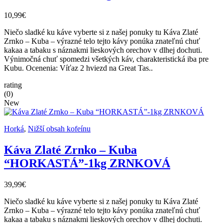
10,99€
Niečo sladké ku káve vyberte si z našej ponuky tu Káva Zlaté
Zrnko – Kuba – výrazné telo tejto kávy ponúka znateľnú chuť
kakaa a tabaku s náznakmi lieskových orechov v dlhej dochuti.
Výnimočná chuť spomedzi všetkých káv, charakteristická iba pre
Kubu. Ocenenia: Víťaz 2 hviezd na Great Tas..
rating
(0)
New
Horká
,
Nižší obsah kofeínu
Káva Zlaté Zrnko – Kuba
“HORKASTÁ”-1kg ZRNKOVÁ
39,99€
Niečo sladké ku káve vyberte si z našej ponuky tu Káva Zlaté
Zrnko – Kuba – výrazné telo tejto kávy ponúka znateľnú chuť
kakaa a tabaku s náznakmi lieskových orechov v dlhej dochuti.