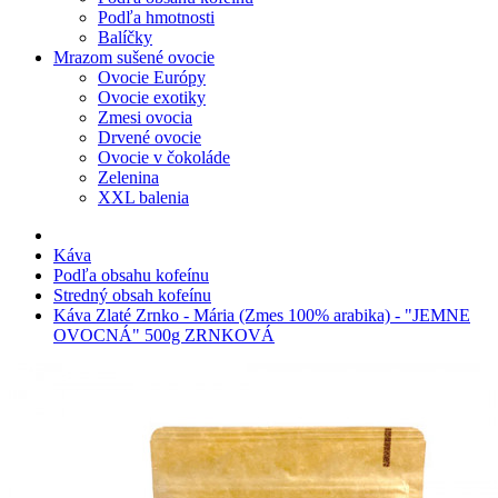
Podľa hmotnosti
Balíčky
Mrazom sušené ovocie
Ovocie Európy
Ovocie exotiky
Zmesi ovocia
Drvené ovocie
Ovocie v čokoláde
Zelenina
XXL balenia
Káva
Podľa obsahu kofeínu
Stredný obsah kofeínu
Káva Zlaté Zrnko - Mária (Zmes 100% arabika) - "JEMNE
OVOCNÁ" 500g ZRNKOVÁ