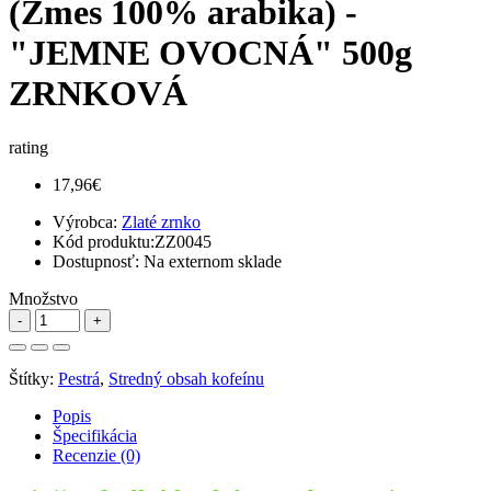
(Zmes 100% arabika) -
"JEMNE OVOCNÁ" 500g
ZRNKOVÁ
rating
17,96€
Výrobca:
Zlaté zrnko
Kód produktu:
ZZ0045
Dostupnosť:
Na externom sklade
Množstvo
Štítky:
Pestrá
,
Stredný obsah kofeínu
Popis
Špecifikácia
Recenzie (0)