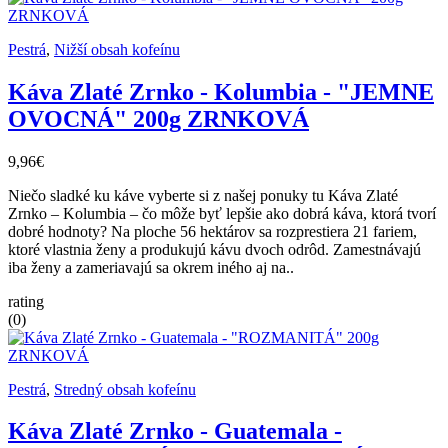
Pestrá
,
Nižší obsah kofeínu
Káva Zlaté Zrnko - Kolumbia - "JEMNE
OVOCNÁ" 200g ZRNKOVÁ
9,96€
Niečo sladké ku káve vyberte si z našej ponuky tu Káva Zlaté
Zrnko – Kolumbia – čo môže byť lepšie ako dobrá káva, ktorá tvorí
dobré hodnoty? Na ploche 56 hektárov sa rozprestiera 21 fariem,
ktoré vlastnia ženy a produkujú kávu dvoch odrôd. Zamestnávajú
iba ženy a zameriavajú sa okrem iného aj na..
rating
(0)
Pestrá
,
Stredný obsah kofeínu
Káva Zlaté Zrnko - Guatemala -