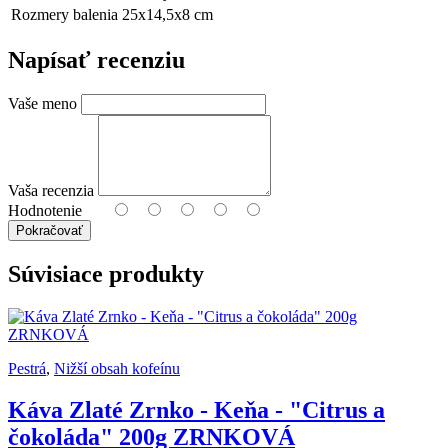
Rozmery balenia
25x14,5x8 cm
Napísať recenziu
Vaše meno
Vaša recenzia
Hodnotenie
Pokračovať
Súvisiace
produkty
Pestrá
,
Nižší obsah kofeínu
Káva Zlaté Zrnko - Keňa - "Citrus a
čokoláda" 200g ZRNKOVÁ