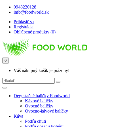
0948220128
info@foodworld.sk
Prihlásiť sa
Registrácia
Obľúbené produkty (0)
0
Váš nákupný košík je prázdny!
Degustačné balíčky Foodworld
Kávové balíčky
Ovocné balíčky
Ovocno-kávové balíčky
Káva
Podľa chuti
Podľa obsahu kofeínu