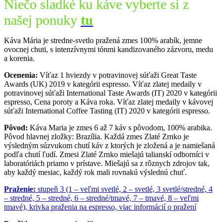
Niečo sladké ku káve vyberte si z
našej ponuky
tu
Káva Mária je stredne-svetlo pražená zmes 100% arabík, jemne
ovocnej chuti, s intenzívnymi tónmi kandizovaného zázvoru, medu
a korenia.
Ocenenia:
Víťaz 1 hviezdy v potravinovej súťaži Great Taste
Awards (UK) 2019 v kategórii espresso. Víťaz zlatej medaily v
potravinovej súťaži International Taste Awards (IT) 2020 v kategórii
espresso, Cena poroty a Káva roka. Víťaz zlatej medaily v kávovej
súťaži International Coffee Tasting (IT) 2020 v kategórii espresso.
Pôvod:
Káva Maria je zmes 6 až 7 káv s pôvodom, 100% arabika.
Pôvod hlavnej zložky: Brazília. Každá zmes Zlaté Zrnko je
výsledným súzvukom chutí káv z ktorých je zložená a je namiešaná
podľa chutí ľudí. Zmesi Zlaté Zrnko miešajú talianskí odborníci v
laboratóriách priamo v prístave. Miešajú sa z rôznych zdrojov tak,
aby každý mesiac, každý rok mali rovnakú výslednú chuť.
Praženie:
stupeň 3 (1 – veľmi svetlé, 2 – svetlé, 3 svetlé/stredné, 4
– stredné, 5 – stredné, 6 – stredné/tmavé, 7 – tmavé, 8 – veľmi
tmavé), krivka praženia na espresso,
viac informácií o pražení