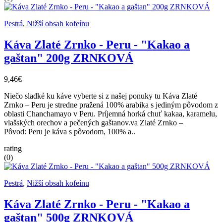
Pestrá
,
Nižší obsah kofeínu
Káva Zlaté Zrnko - Peru - "Kakao a
gaštan" 200g ZRNKOVÁ
9,46€
Niečo sladké ku káve vyberte si z našej ponuky tu Káva Zlaté
Zrnko – Peru je stredne pražená 100% arabika s jediným pôvodom z
oblasti Chanchamayo v Peru. Príjemná horká chuť kakaa, karamelu,
vlašských orechov a pečených gaštanov.va Zlaté Zrnko –
Pôvod: Peru je káva s pôvodom, 100% a..
rating
(0)
Pestrá
,
Nižší obsah kofeínu
Káva Zlaté Zrnko - Peru - "Kakao a
gaštan" 500g ZRNKOVÁ