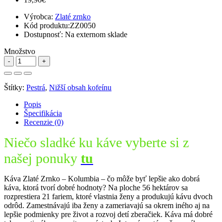
Výrobca:
Zlaté zrnko
Kód produktu:
ZZ0050
Dostupnosť:
Na externom sklade
Množstvo
Štítky:
Pestrá
,
Nižší obsah kofeínu
Popis
Špecifikácia
Recenzie (0)
Niečo sladké ku káve vyberte si z
našej ponuky
tu
Káva Zlaté Zrnko – Kolumbia – čo môže byť lepšie ako dobrá
káva, ktorá tvorí dobré hodnoty? Na ploche 56 hektárov sa
rozprestiera 21 fariem, ktoré vlastnia ženy a produkujú kávu dvoch
odrôd. Zamestnávajú iba ženy a zameriavajú sa okrem iného aj na
lepšie podmienky pre život a rozvoj detí zberačiek. Káva má dobré