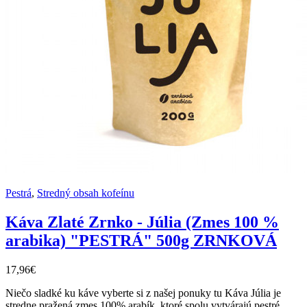
Pestrá
,
Stredný obsah kofeínu
Káva Zlaté Zrnko - Júlia (Zmes 100 %
arabika) "PESTRÁ" 500g ZRNKOVÁ
17,96€
Niečo sladké ku káve vyberte si z našej ponuky tu Káva Júlia je
stredne pražená zmes 100% arabík, ktoré spolu vytvárajú pestré