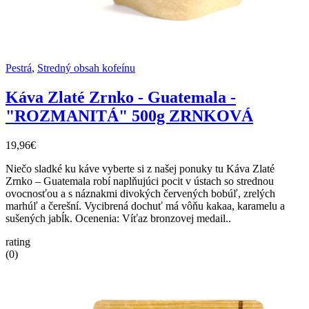
Pestrá
,
Stredný obsah kofeínu
Káva Zlaté Zrnko - Guatemala -
"ROZMANITÁ" 500g ZRNKOVÁ
19,96€
Niečo sladké ku káve vyberte si z našej ponuky tu Káva Zlaté
Zrnko – Guatemala robí naplňujúci pocit v ústach so strednou
ovocnosťou a s náznakmi divokých červených bobúľ, zrelých
marhúľ a čerešní. Vycibrená dochuť má vôňu kakaa, karamelu a
sušených jabĺk. Ocenenia: Víťaz bronzovej medail..
rating
(0)