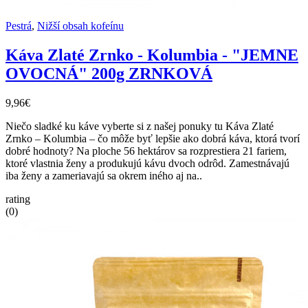
Pestrá
,
Nižší obsah kofeínu
Káva Zlaté Zrnko - Kolumbia - "JEMNE
OVOCNÁ" 200g ZRNKOVÁ
9,96€
Niečo sladké ku káve vyberte si z našej ponuky tu Káva Zlaté
Zrnko – Kolumbia – čo môže byť lepšie ako dobrá káva, ktorá tvorí
dobré hodnoty? Na ploche 56 hektárov sa rozprestiera 21 fariem,
ktoré vlastnia ženy a produkujú kávu dvoch odrôd. Zamestnávajú
iba ženy a zameriavajú sa okrem iného aj na..
rating
(0)