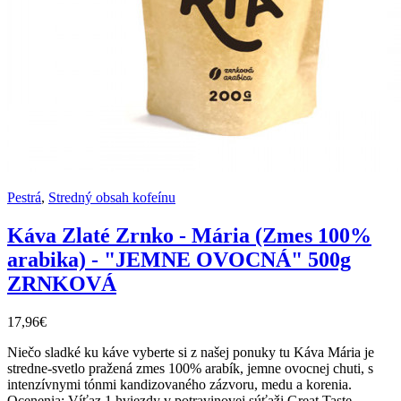
Pestrá
,
Stredný obsah kofeínu
Káva Zlaté Zrnko - Mária (Zmes 100%
arabika) - "JEMNE OVOCNÁ" 500g
ZRNKOVÁ
17,96€
Niečo sladké ku káve vyberte si z našej ponuky tu Káva Mária je
stredne-svetlo pražená zmes 100% arabík, jemne ovocnej chuti, s
intenzívnymi tónmi kandizovaného zázvoru, medu a korenia.
Ocenenia: Víťaz 1 hviezdy v potravinovej súťaži Great Taste