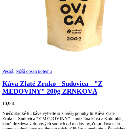
Pestrá
,
Nižší obsah kofeínu
Káva Zlaté Zrnko - Sudovica - "Z
MEDOVINY" 200g ZRNKOVÁ
10,96€
Niečo sladké ku káve vyberte si z našej ponuky tu Káva Zlaté
Zrnko – Sudovica “Z MEDOVINY” – unikátna káva z Kolumbie,
ktorá dozrieva v dubových sudoch od medoviny, čo pridáva tejto
jemne acidnej káve zaujímavú príchuť likéru a medoviny. Špeciálna