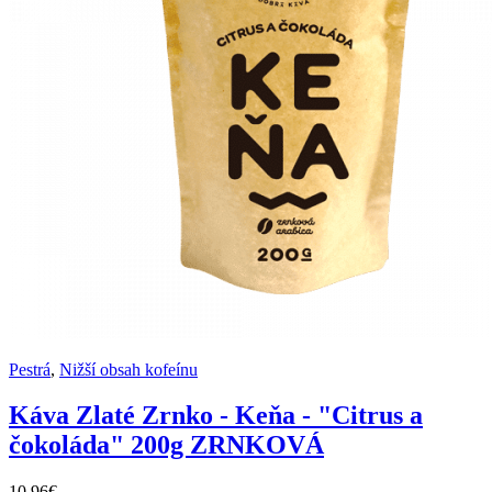
Pestrá
,
Nižší obsah kofeínu
Káva Zlaté Zrnko - Keňa - "Citrus a
čokoláda" 200g ZRNKOVÁ
10,96€