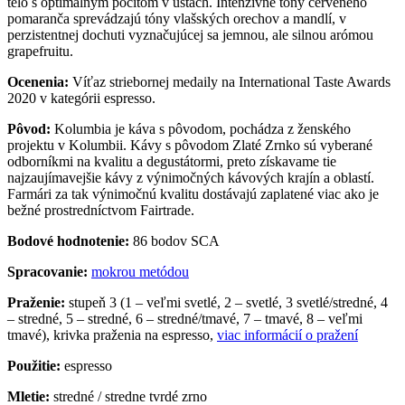
telo s optimálnym pocitom v ústach. Intenzívne tóny červeného
pomaranča sprevádzajú tóny vlašských orechov a mandlí, v
perzistentnej dochuti vyznačujúcej sa jemnou, ale silnou arómou
grapefruitu.
Ocenenia:
Víťaz striebornej medaily na International Taste Awards
2020 v kategórii espresso.
Pôvod:
Kolumbia je káva s pôvodom, pochádza z ženského
projektu v Kolumbii. Kávy s pôvodom Zlaté Zrnko sú vyberané
odborníkmi na kvalitu a degustátormi, preto získavame tie
najzaujímavejšie kávy z výnimočných kávových krajín a oblastí.
Farmári za tak výnimočnú kvalitu dostávajú zaplatené viac ako je
bežné prostredníctvom Fairtrade.
Bodové hodnotenie:
86 bodov SCA
Spracovanie:
mokrou metódou
Praženie:
stupeň 3 (1 – veľmi svetlé, 2 – svetlé, 3 svetlé/stredné, 4
– stredné, 5 – stredné, 6 – stredné/tmavé, 7 – tmavé, 8 – veľmi
tmavé), krivka praženia na espresso,
viac informácií o pražení
Použitie:
espresso
Mletie:
stredné / stredne tvrdé zrno