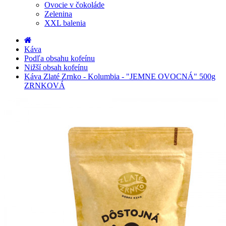
Ovocie v čokoláde
Zelenina
XXL balenia
Káva
Podľa obsahu kofeínu
Nižší obsah kofeínu
Káva Zlaté Zrnko - Kolumbia - "JEMNE OVOCNÁ" 500g
ZRNKOVÁ