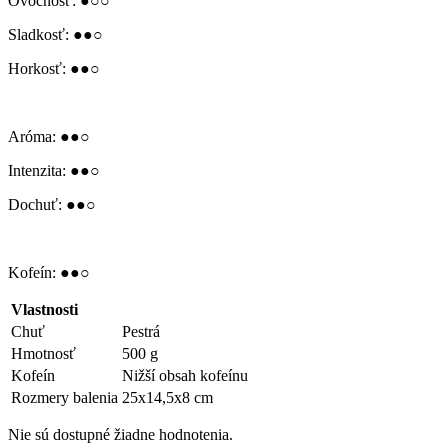
Ovocnosť: ●○○
Sladkosť: ●●○
Horkosť: ●●○
Aróma: ●●○
Intenzita: ●●○
Dochuť: ●●○
Kofeín: ●●○
Vlastnosti
Chuť
Pestrá
Hmotnosť
500 g
Kofeín
Nižší obsah kofeínu
Rozmery balenia
25x14,5x8 cm
Nie sú dostupné žiadne hodnotenia.