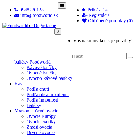
0948220128
Prihlásiť sa
info@foodworld.sk
Registrácia
Obľúbené produkty (0)
Degustačné
0
Váš nákupný košík je prázdny!
balíčky Foodworld
Kávové balíčky
Ovocné balíčky
Ovocno-kávové balíčky
Káva
Podľa chuti
Podľa obsahu kofeínu
Podľa hmotnosti
Balíčky
Mrazom sušené ovocie
Ovocie Európy
Ovocie exotiky
Zmesi ovocia
Drvené ovocie