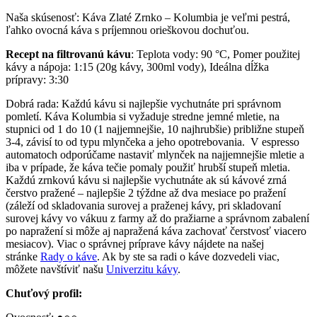
Naša skúsenosť: Káva Zlaté Zrnko – Kolumbia je veľmi pestrá,
ľahko ovocná káva s príjemnou orieškovou dochuťou.
Recept na filtrovanú kávu
: Teplota vody: 90 °C, Pomer použitej
kávy a nápoja: 1:15 (20g kávy, 300ml vody), Ideálna dĺžka
prípravy: 3:30
Dobrá rada: Každú kávu si najlepšie vychutnáte pri správnom
pomletí. Káva Kolumbia si vyžaduje stredne jemné mletie, na
stupnici od 1 do 10 (1 najjemnejšie, 10 najhrubšie) približne stupeň
3-4, závisí to od typu mlynčeka a jeho opotrebovania. V espresso
automatoch odporúčame nastaviť mlynček na najjemnejšie mletie a
iba v prípade, že káva tečie pomaly použiť hrubší stupeň mletia.
Každú zrnkovú kávu si najlepšie vychutnáte ak sú kávové zrná
čerstvo pražené – najlepšie 2 týždne až dva mesiace po pražení
(záleží od skladovania surovej a praženej kávy, pri skladovaní
surovej kávy vo vákuu z farmy až do pražiarne a správnom zabalení
po napražení si môže aj napražená káva zachovať čerstvosť viacero
mesiacov). Viac o správnej príprave kávy nájdete na našej
stránke
Rady o káve
. Ak by ste sa radi o káve dozvedeli viac,
môžete navštíviť našu
Univerzitu kávy
.
Chuťový profil: