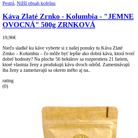
Pestrá
,
Nižší obsah kofeínu
Káva Zlaté Zrnko - Kolumbia - "JEMNE
OVOCNÁ" 500g ZRNKOVÁ
19,96€
Niečo sladké ku káve vyberte si z našej ponuky tu Káva Zlaté
Zrnko – Kolumbia – čo môže byť lepšie ako dobrá káva, ktorá tvorí
dobré hodnoty? Na ploche 56 hektárov sa rozprestiera 21 fariem,
ktoré vlastnia ženy a produkujú kávu dvoch odrôd. Zamestnávajú
iba ženy a zameriavajú sa okrem iného aj na..
rating
(0)