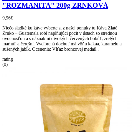
"ROZMANITÁ" 200g ZRNKOVÁ
9,96€
Niečo sladké ku káve vyberte si z našej ponuky tu Káva Zlaté
Zrnko – Guatemala robí naplňujúci pocit v ústach so strednou
ovocnosťou a s náznakmi divokých červených bobúľ, zrelých
marhúľ a čerešní. Vycibrená dochuť má vôňu kakaa, karamelu a
sušených jabĺk. Ocenenia: Víťaz bronzovej medail..
rating
(0)