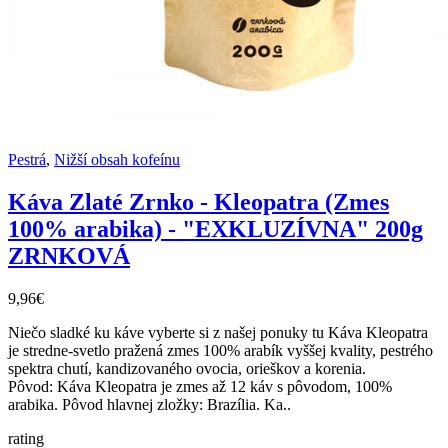
Pestrá
,
Nižší obsah kofeínu
Káva Zlaté Zrnko - Kleopatra (Zmes
100% arabika) - "EXKLUZÍVNA" 200g
ZRNKOVÁ
9,96€
Niečo sladké ku káve vyberte si z našej ponuky tu Káva Kleopatra
je stredne-svetlo pražená zmes 100% arabík vyššej kvality, pestrého
spektra chutí, kandizovaného ovocia, orieškov a korenia.
Pôvod: Káva Kleopatra je zmes až 12 káv s pôvodom, 100%
arabika. Pôvod hlavnej zložky: Brazília. Ka..
rating