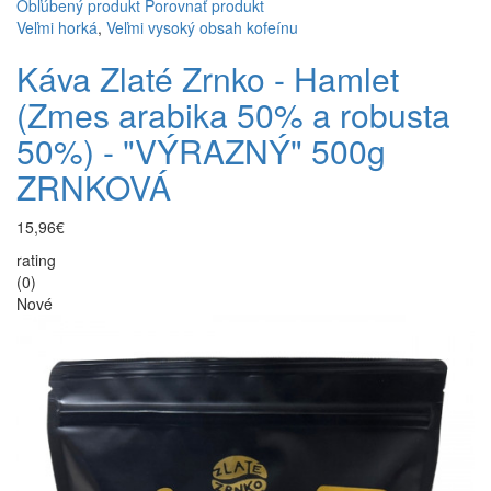
Obľúbený produkt
Porovnať produkt
Veľmi horká
,
Veľmi vysoký obsah kofeínu
Káva Zlaté Zrnko - Hamlet
(Zmes arabika 50% a robusta
50%) - "VÝRAZNÝ" 500g
ZRNKOVÁ
15,96€
rating
(0)
Nové