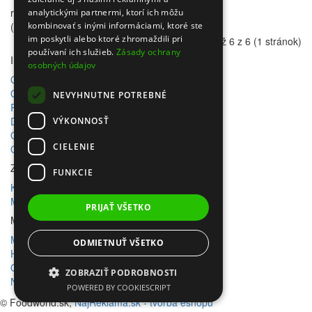
rating
analytickými partnermi, ktorí ich môžu
(0)
kombinovať s inými informáciami, ktoré ste
im poskytli alebo ktoré zhromaždili pri
Zobrazené 1 až 6 z 6 (1 stránok)
používaní ich služieb.
Zásady ochrany
Informácie
osobných údajov
Obchodné podmienky
Odstúpenie od zmluvy
NEVYHNUTNE POTREBNÉ
Reklamačný poriadok
Doprava a platba
VÝKONNOSŤ
Ochrana osobných údajov
CIELENIE
Ochrana osobných údajov - newsletter
Zákaznícky servis
FUNKCIE
Kontaktujte nás
Mapa stránok
PRIJAŤ VŠETKO
Môj účet
Môj účet
ODMIETNUŤ VŠETKO
História objednávok
Obľúbené produkty
ZOBRAZIŤ PODROBNOSTI
Novinky
POWERED BY COOKIESCRIPT
© Foodworld.sk,
NajReklama.sk - tvorba eshopu