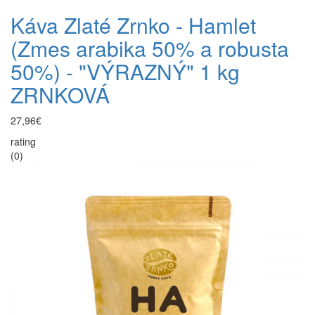
Káva Zlaté Zrnko - Hamlet
(Zmes arabika 50% a robusta
50%) - "VÝRAZNÝ" 1 kg
ZRNKOVÁ
27,96€
rating
(0)