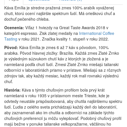
Káva Emília je stredne pražená zmes 100% arabík vyváženej
chuti, ktorú ocení najširšie spektrum ľudí. Má orieškovú chuť a
dochuť pečeného chleba.
Ocenenia:
Víťaz 1 hviezdy na Great Taste Awards 2018 v
kategórii espresso. Zisk zlatej medaily na
International Coffee
Tasting
v roku 2021. Značka kvality 1. stupeň v roku 2022.
Pôvod:
Káva Emília je zmes 6 až 7 káv s pôvodom, 100%
arabika. Pôvod hlavnej zložky: Brazília. Každá zmes Zlaté Zrnko
je výsledným súzvukom chutí káv z ktorých je zložená a je
namiešaná podľa chutí ľudí. Zmesi Zlaté Zrnko miešajú talianski
odborníci v laboratóriách priamo v prístave. Miešajú sa z rôznych
zdrojov tak, aby každý mesiac, každý rok mali rovnakú výslednú
chuť.
História:
Káva s týmto chuťovým profilom bola prvý krát
namiešaná v roku 1935 v prístavnom meste Trieste, kde je
odvtedy neustále prispôsobovaná, aby chutila najširšiemu spektru
ľudí. Ľudia z celého sveta prichádzajú každý deň do laboratórií,
aby zaznamenali ako im chutila a odborníci na základe týchto
chuťových preferencií ju môžu vylepšovať. Podobný chuťový profil
majú bežne v ponuke talianske veľkopražiarne, väčšinou ho