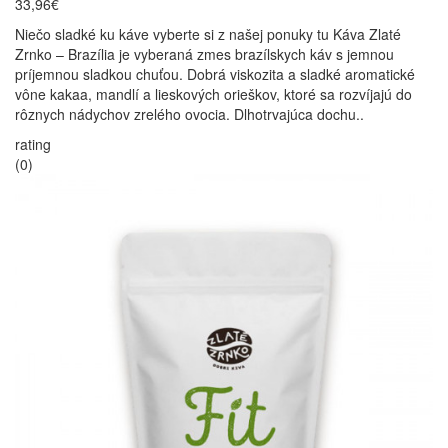
33,96€
Niečo sladké ku káve vyberte si z našej ponuky tu Káva Zlaté
Zrnko – Brazília je vyberaná zmes brazílskych káv s jemnou
príjemnou sladkou chuťou. Dobrá viskozita a sladké aromatické
vône kakaa, mandlí a lieskových orieškov, ktoré sa rozvíjajú do
rôznych nádychov zrelého ovocia. Dlhotrvajúca dochu..
rating
(0)