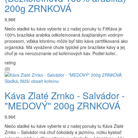
200g ZRNKOVÁ
9,96€
Niečo sladké ku káve vyberte si z našej ponuky tu FitKáva je
100% brazílska arabika odkofeínovaná švajčiarskym vodným
procesom, vďaka ktorému môže byť táto káva certifikovaná ako
organická. Má vyvážené chute typické pre brazílske kávy a jej
chuť je na nerozoznanie od kofeínových káv. Podiel kofeí..
rating
(0)
Sladká
,
Nižší obsah kofeínu
Káva Zlaté Zrnko - Salvádor -
"MEDOVÝ" 200g ZRNKOVÁ
9,96€
Niečo sladké ku káve vyberte si z našej ponuky tu Káva Zlaté
Zrnko – Salvádor má chuť čokolády a jazmínu, nízku kyslosť