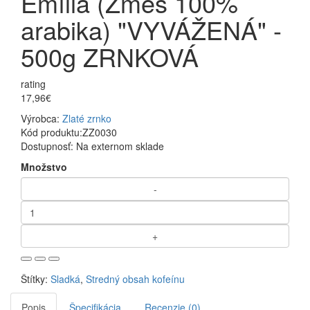
Emília (Zmes 100%
arabika) "VYVÁŽENÁ" -
500g ZRNKOVÁ
rating
17,96€
Výrobca:
Zlaté zrnko
Kód produktu:
ZZ0030
Dostupnosť:
Na externom sklade
Množstvo
Štítky:
Sladká
,
Stredný obsah kofeínu
Popis
Špecifikácia
Recenzie (0)