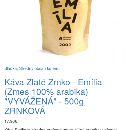
Sladká
,
Stredný obsah kofeínu
Káva Zlaté Zrnko - Emília
(Zmes 100% arabika)
"VYVÁŽENÁ" - 500g
ZRNKOVÁ
17,96€
Káva Emília je stredne pražená zmes 100% arabík vyváženej