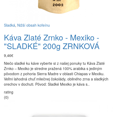
Sladká
,
Nižší obsah kofeínu
Káva Zlaté Zrnko - Mexiko -
"SLADKÉ" 200g ZRNKOVÁ
9,46€
Niečo sladké ku káve vyberte si z našej ponuky tu Káva Zlaté
Zrnko – Mexiko je stredne pražená 100% arabika s jediným
pôvodom z pohoria Sierra Madre v oblasti Chiapas v Mexiku.
Veľmi lahodná chuť mliečnej čokolády, obilného zrna a sladkých
orechov v dochuti. Pôvod: Sladké Mexiko je káva s..
rating
(0)