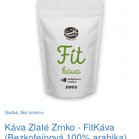
Sladká
,
Bez kofeínu
Káva Zlaté Zrnko - FitKáva
(Bezkofeínová 100% arabika)