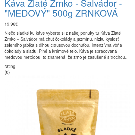
Káva Zlaté Zrnko - Salvádor -
"MEDOVÝ" 500g ZRNKOVÁ
19,96€
Niečo sladké ku káve vyberte si z našej ponuky tu Káva Zlaté
Zrnko – Salvádor má chuť čokolády a jazmínu, nízku kyslosť
zeleného jablka s dlhou citrusovou dochuťou. Intenzívna vôňa
čokolády a sladu. Plné a krémové telo. Káva je spracovaná
medovou metódou, to znamená, že zrno je zasušené s trochou..
rating
(0)