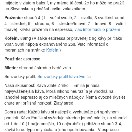
nájdete v zlatom balení, my máme tú česť, že ho môžeme pražiť
na Slovensku a prinášať našim zákazníkom.
Praženie:
stupeň 4 (1 – veľmi svetlé, 2 – svetlé, 3 svetlé/stredné,
4 – stredné, 5 – stredné, 6 – stredné/tmavé, 7 – tmavé, 8 – veľmi
tmavé), krivka praženia na espresso,
viac informácií o pražení
Kofeín:
86mg (V šálke espressa pripravenej z 9g kávy pri tlaku
9bar, 30ml nápoja extrahovaného 25s. Viac informácií o
meraniach na stránke
Kofeín
.)
Použitie:
espresso
Mletie:
stredné / stredne tvrdé zrno
Senzorický profil:
Senzorický profil káva Emília
Naša skúsenosť: Káva Zlaté Zrnko – Emília je naša
najvyváženejšia káva, ktorá nikoho neurazí a je vhodná na
lahodné espresso aj do mliečnych nápojov. Nemá ovocné (kyslé)
chute ani prílišnú horkosť. Zlatý stred.
Dobrá rada: Každú kávu si najlepšie vychutnáte pri správnom
pomletí. Káva Emília si vyžaduje stredne jemné mletie, na stupnici
od 1 do 10 (1 najjemnejšie, 10 najhrubšie) približne stupeň 3-4,
závisí to od typu mlynčeka a jeho opotrebovania. V espresso