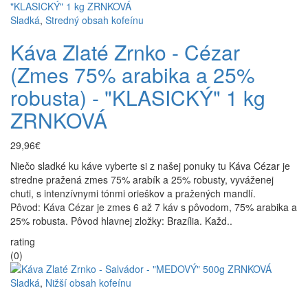
Sladká
,
Stredný obsah kofeínu
Káva Zlaté Zrnko - Cézar
(Zmes 75% arabika a 25%
robusta) - "KLASICKÝ" 1 kg
ZRNKOVÁ
29,96€
Niečo sladké ku káve vyberte si z našej ponuky tu Káva Cézar je
stredne pražená zmes 75% arabík a 25% robusty, vyváženej
chuti, s intenzívnymi tónmi orieškov a pražených mandlí.
Pôvod: Káva Cézar je zmes 6 až 7 káv s pôvodom, 75% arabika a
25% robusta. Pôvod hlavnej zložky: Brazília. Každ..
rating
(0)
Sladká
,
Nižší obsah kofeínu