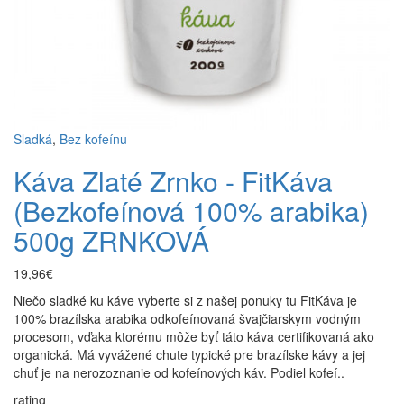
Sladká
,
Bez kofeínu
Káva Zlaté Zrnko - FitKáva
(Bezkofeínová 100% arabika)
500g ZRNKOVÁ
19,96€
Niečo sladké ku káve vyberte si z našej ponuky tu FitKáva je
100% brazílska arabika odkofeínovaná švajčiarskym vodným
procesom, vďaka ktorému môže byť táto káva certifikovaná ako
organická. Má vyvážené chute typické pre brazílske kávy a jej
chuť je na nerozoznanie od kofeínových káv. Podiel kofeí..
rating