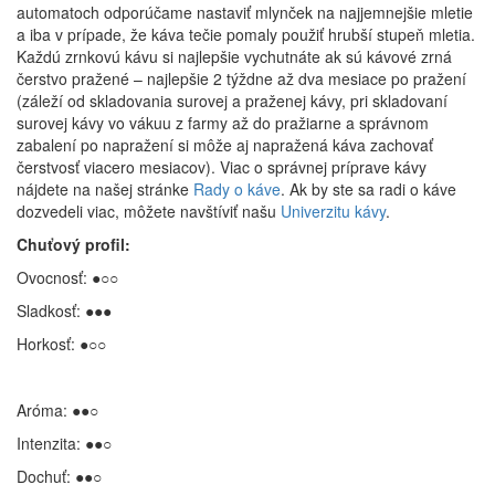
automatoch odporúčame nastaviť mlynček na najjemnejšie mletie
a iba v prípade, že káva tečie pomaly použiť hrubší stupeň mletia.
Každú zrnkovú kávu si najlepšie vychutnáte ak sú kávové zrná
čerstvo pražené – najlepšie 2 týždne až dva mesiace po pražení
(záleží od skladovania surovej a praženej kávy, pri skladovaní
surovej kávy vo vákuu z farmy až do pražiarne a správnom
zabalení po napražení si môže aj napražená káva zachovať
čerstvosť viacero mesiacov). Viac o správnej príprave kávy
nájdete na našej stránke
Rady o káve
. Ak by ste sa radi o káve
dozvedeli viac, môžete navštíviť našu
Univerzitu kávy
.
Chuťový profil:
Ovocnosť: ●○○
Sladkosť: ●●●
Horkosť: ●○○
Aróma: ●●○
Intenzita: ●●○
Dochuť: ●●○