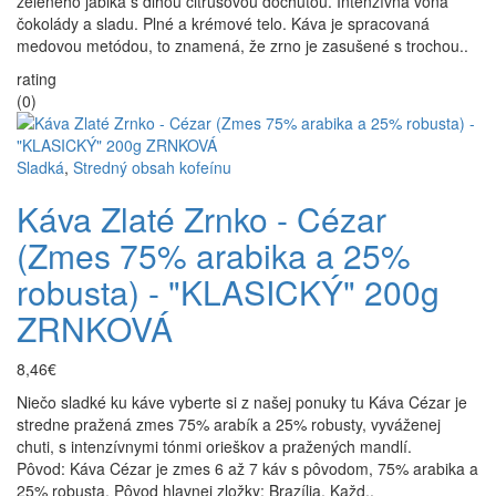
zeleného jablka s dlhou citrusovou dochuťou. Intenzívna vôňa
čokolády a sladu. Plné a krémové telo. Káva je spracovaná
medovou metódou, to znamená, že zrno je zasušené s trochou..
rating
(0)
Sladká
,
Stredný obsah kofeínu
Káva Zlaté Zrnko - Cézar
(Zmes 75% arabika a 25%
robusta) - "KLASICKÝ" 200g
ZRNKOVÁ
8,46€
Niečo sladké ku káve vyberte si z našej ponuky tu Káva Cézar je
stredne pražená zmes 75% arabík a 25% robusty, vyváženej
chuti, s intenzívnymi tónmi orieškov a pražených mandlí.
Pôvod: Káva Cézar je zmes 6 až 7 káv s pôvodom, 75% arabika a
25% robusta. Pôvod hlavnej zložky: Brazília. Každ..