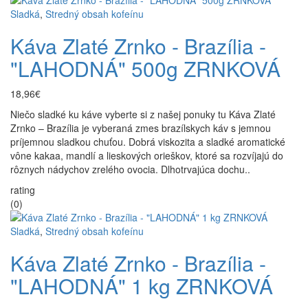
Sladká
,
Stredný obsah kofeínu
Káva Zlaté Zrnko - Brazília -
"LAHODNÁ" 500g ZRNKOVÁ
18,96€
Niečo sladké ku káve vyberte si z našej ponuky tu Káva Zlaté
Zrnko – Brazília je vyberaná zmes brazílskych káv s jemnou
príjemnou sladkou chuťou. Dobrá viskozita a sladké aromatické
vône kakaa, mandlí a lieskových orieškov, ktoré sa rozvíjajú do
rôznych nádychov zrelého ovocia. Dlhotrvajúca dochu..
rating
(0)
Sladká
,
Stredný obsah kofeínu
Káva Zlaté Zrnko - Brazília -
"LAHODNÁ" 1 kg ZRNKOVÁ