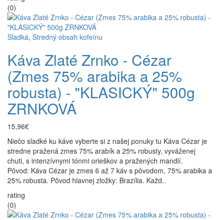
(0)
Sladká
,
Stredný obsah kofeínu
Káva Zlaté Zrnko - Cézar
(Zmes 75% arabika a 25%
robusta) - "KLASICKÝ" 500g
ZRNKOVÁ
15,96€
Niečo sladké ku káve vyberte si z našej ponuky tu Káva Cézar je
stredne pražená zmes 75% arabík a 25% robusty, vyváženej
chuti, s intenzívnymi tónmi orieškov a pražených mandlí.
Pôvod: Káva Cézar je zmes 6 až 7 káv s pôvodom, 75% arabika a
25% robusta. Pôvod hlavnej zložky: Brazília. Každ..
rating
(0)