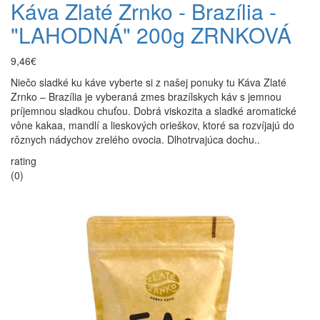
Káva Zlaté Zrnko - Brazília -
"LAHODNÁ" 200g ZRNKOVÁ
9,46€
Niečo sladké ku káve vyberte si z našej ponuky tu Káva Zlaté
Zrnko – Brazília je vyberaná zmes brazílskych káv s jemnou
príjemnou sladkou chuťou. Dobrá viskozita a sladké aromatické
vône kakaa, mandlí a lieskových orieškov, ktoré sa rozvíjajú do
rôznych nádychov zrelého ovocia. Dlhotrvajúca dochu..
rating
(0)