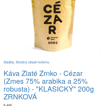
Sladká
,
Stredný obsah kofeínu
Káva Zlaté Zrnko - Cézar
(Zmes 75% arabika a 25%
robusta) - "KLASICKÝ" 200g
ZRNKOVÁ
8,46€