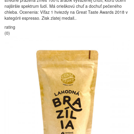
stredne pražená zmes 100% arabík vyváženej chuti, ktorú ocení
najširšie spektrum ľudí. Má orieškovú chuť a dochuť pečeného
chleba. Ocenenia: Víťaz 1 hviezdy na Great Taste Awards 2018 v
kategórii espresso. Zisk zlatej medail..
rating
(0)