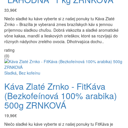
33,96€
Niečo sladké ku káve vyberte si z našej ponuky tu Káva Zlaté
Zrnko – Brazília je vyberaná zmes brazílskych káv s jemnou
príjemnou sladkou chuťou. Dobrá viskozita a sladké aromatické
vône kakaa, mandlí a lieskových orieškov, ktoré sa rozvíjajú do
rôznych nádychov zrelého ovocia. Dlhotrvajúca dochu..
rating
(0)
Sladká
,
Bez kofeínu
Káva Zlaté Zrnko - FitKáva
(Bezkofeínová 100% arabika)
500g ZRNKOVÁ
19,96€
Niečo sladké ku káve vyberte si z našej ponuky tu FitKáva je