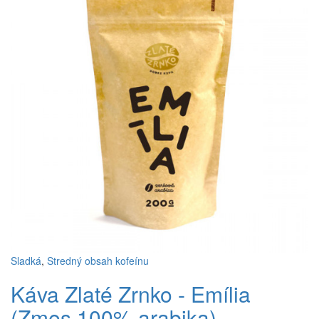
Sladká
,
Stredný obsah kofeínu
Káva Zlaté Zrnko - Emília
(Zmes 100% arabika)