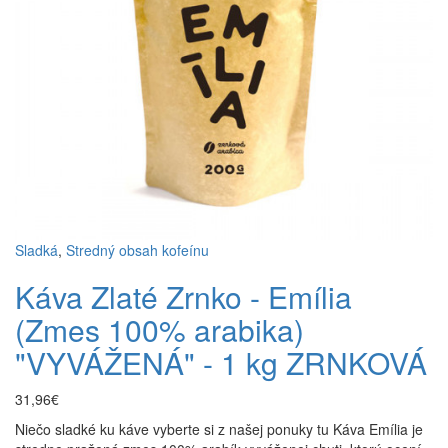
Sladká
,
Stredný obsah kofeínu
Káva Zlaté Zrnko - Emília
(Zmes 100% arabika)
"VYVÁŽENÁ" - 1 kg ZRNKOVÁ
31,96€
Niečo sladké ku káve vyberte si z našej ponuky tu Káva Emília je