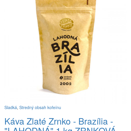
Sladká
,
Stredný obsah kofeínu
Káva Zlaté Zrnko - Brazília -
"LAHODNÁ" 1 kg ZRNKOVÁ