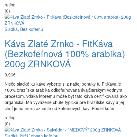
rating
(0)
Sladká
,
Bez kofeínu
Káva Zlaté Zrnko - FitKáva
(Bezkofeínová 100% arabika)
200g ZRNKOVÁ
9,96€
Niečo sladké ku káve vyberte si z našej ponuky tu FitKáva je
100% brazílska arabika odkofeínovaná švajčiarskym vodným
procesom, vďaka ktorému môže byť táto káva certifikovaná ako
organická. Má vyvážené chute typické pre brazílske kávy a jej
chuť je na nerozoznanie od kofeínových káv. Podiel kofeí..
rating
(0)
Sladká
,
Nižší obsah kofeínu