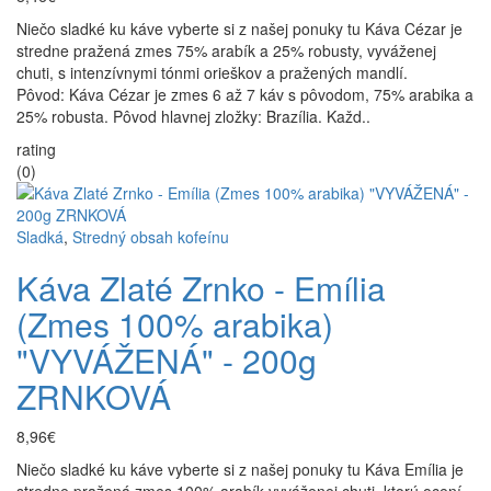
Niečo sladké ku káve vyberte si z našej ponuky tu Káva Cézar je
stredne pražená zmes 75% arabík a 25% robusty, vyváženej
chuti, s intenzívnymi tónmi orieškov a pražených mandlí.
Pôvod: Káva Cézar je zmes 6 až 7 káv s pôvodom, 75% arabika a
25% robusta. Pôvod hlavnej zložky: Brazília. Každ..
rating
(0)
Sladká
,
Stredný obsah kofeínu
Káva Zlaté Zrnko - Emília
(Zmes 100% arabika)
"VYVÁŽENÁ" - 200g
ZRNKOVÁ
8,96€
Niečo sladké ku káve vyberte si z našej ponuky tu Káva Emília je