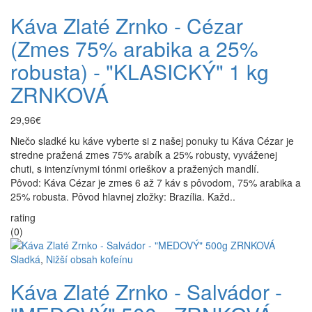
Káva Zlaté Zrnko - Cézar
(Zmes 75% arabika a 25%
robusta) - "KLASICKÝ" 1 kg
ZRNKOVÁ
29,96€
Niečo sladké ku káve vyberte si z našej ponuky tu Káva Cézar je
stredne pražená zmes 75% arabík a 25% robusty, vyváženej
chuti, s intenzívnymi tónmi orieškov a pražených mandlí.
Pôvod: Káva Cézar je zmes 6 až 7 káv s pôvodom, 75% arabika a
25% robusta. Pôvod hlavnej zložky: Brazília. Každ..
rating
(0)
Sladká
,
Nižší obsah kofeínu
Káva Zlaté Zrnko - Salvádor -