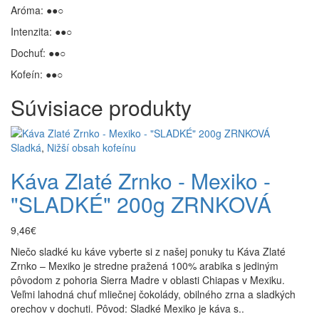
Aróma: ●●○
Intenzita: ●●○
Dochuť: ●●○
Kofeín: ●●○
Súvisiace
produkty
Sladká
,
Nižší obsah kofeínu
Káva Zlaté Zrnko - Mexiko -
"SLADKÉ" 200g ZRNKOVÁ
9,46€
Niečo sladké ku káve vyberte si z našej ponuky tu Káva Zlaté
Zrnko – Mexiko je stredne pražená 100% arabika s jediným
pôvodom z pohoria Sierra Madre v oblasti Chiapas v Mexiku.
Veľmi lahodná chuť mliečnej čokolády, obilného zrna a sladkých
orechov v dochuti. Pôvod: Sladké Mexiko je káva s..