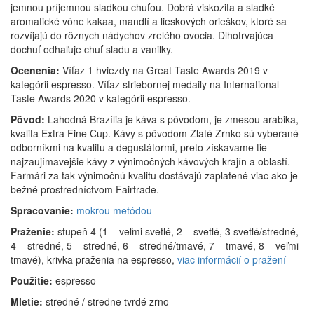
jemnou príjemnou sladkou chuťou. Dobrá viskozita a sladké
aromatické vône kakaa, mandlí a lieskových orieškov, ktoré sa
rozvíjajú do rôznych nádychov zrelého ovocia. Dlhotrvajúca
dochuť odhaľuje chuť sladu a vanilky.
Ocenenia:
Víťaz 1 hviezdy na Great Taste Awards 2019 v
kategórii espresso. Víťaz striebornej medaily na International
Taste Awards 2020 v kategórii espresso.
Pôvod:
Lahodná Brazília je káva s pôvodom, je zmesou arabika,
kvalita Extra Fine Cup. Kávy s pôvodom Zlaté Zrnko sú vyberané
odborníkmi na kvalitu a degustátormi, preto získavame tie
najzaujímavejšie kávy z výnimočných kávových krajín a oblastí.
Farmári za tak výnimočnú kvalitu dostávajú zaplatené viac ako je
bežné prostredníctvom Fairtrade.
Spracovanie:
mokrou metódou
Praženie:
stupeň 4 (1 – veľmi svetlé, 2 – svetlé, 3 svetlé/stredné,
4 – stredné, 5 – stredné, 6 – stredné/tmavé, 7 – tmavé, 8 – veľmi
tmavé), krivka praženia na espresso,
viac informácií o pražení
Použitie:
espresso
Mletie:
stredné / stredne tvrdé zrno