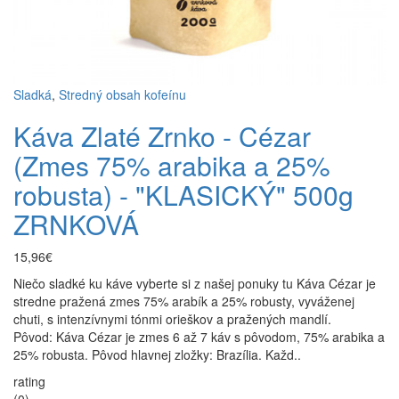
Sladká
,
Stredný obsah kofeínu
Káva Zlaté Zrnko - Cézar
(Zmes 75% arabika a 25%
robusta) - "KLASICKÝ" 500g
ZRNKOVÁ
15,96€
Niečo sladké ku káve vyberte si z našej ponuky tu Káva Cézar je
stredne pražená zmes 75% arabík a 25% robusty, vyváženej
chuti, s intenzívnymi tónmi orieškov a pražených mandlí.
Pôvod: Káva Cézar je zmes 6 až 7 káv s pôvodom, 75% arabika a
25% robusta. Pôvod hlavnej zložky: Brazília. Každ..
rating