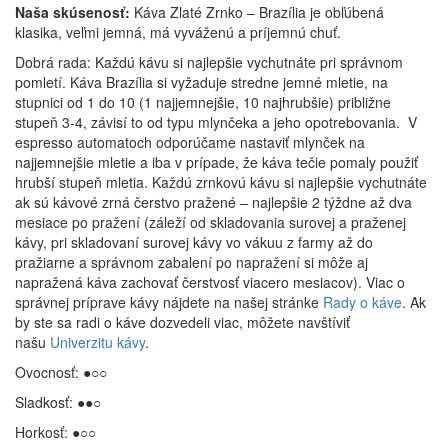
Naša skúsenosť:
Káva Zlaté Zrnko – Brazília je obľúbená
klasika, veľmi jemná, má vyváženú a príjemnú chuť.
Dobrá rada: Každú kávu si najlepšie vychutnáte pri správnom
pomletí. Káva Brazília si vyžaduje stredne jemné mletie, na
stupnici od 1 do 10 (1 najjemnejšie, 10 najhrubšie) približne
stupeň 3-4, závisí to od typu mlynčeka a jeho opotrebovania. V
espresso automatoch odporúčame nastaviť mlynček na
najjemnejšie mletie a iba v prípade, že káva tečie pomaly použiť
hrubší stupeň mletia. Každú zrnkovú kávu si najlepšie vychutnáte
ak sú kávové zrná čerstvo pražené – najlepšie 2 týždne až dva
mesiace po pražení (záleží od skladovania surovej a praženej
kávy, pri skladovaní surovej kávy vo vákuu z farmy až do
pražiarne a správnom zabalení po napražení si môže aj
napražená káva zachovať čerstvosť viacero mesiacov). Viac o
správnej príprave kávy nájdete na našej stránke
Rady o káve
. Ak
by ste sa radi o káve dozvedeli viac, môžete navštíviť
našu
Univerzitu kávy
.
Ovocnosť: ●○○
Sladkosť: ●●○
Horkosť: ●○○