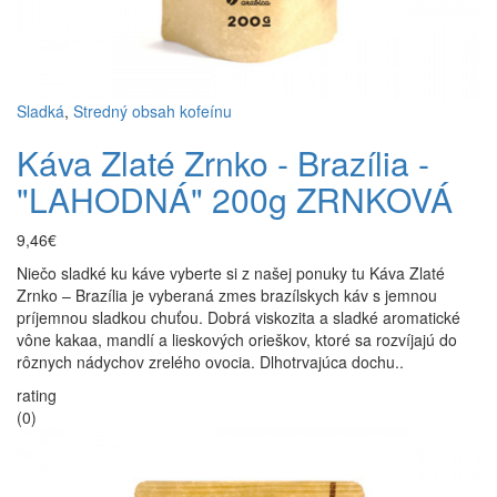
Sladká
,
Stredný obsah kofeínu
Káva Zlaté Zrnko - Brazília -
"LAHODNÁ" 200g ZRNKOVÁ
9,46€
Niečo sladké ku káve vyberte si z našej ponuky tu Káva Zlaté
Zrnko – Brazília je vyberaná zmes brazílskych káv s jemnou
príjemnou sladkou chuťou. Dobrá viskozita a sladké aromatické
vône kakaa, mandlí a lieskových orieškov, ktoré sa rozvíjajú do
rôznych nádychov zrelého ovocia. Dlhotrvajúca dochu..
rating
(0)