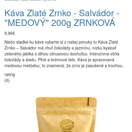
Káva Zlaté Zrnko - Salvádor -
"MEDOVÝ" 200g ZRNKOVÁ
9,96€
Niečo sladké ku káve vyberte si z našej ponuky tu Káva Zlaté
Zrnko – Salvádor má chuť čokolády a jazmínu, nízku kyslosť
zeleného jablka s dlhou citrusovou dochuťou. Intenzívna vôňa
čokolády a sladu. Plné a krémové telo. Káva je spracovaná
medovou metódou, to znamená, že zrno je zasušené s trochou..
rating
(0)