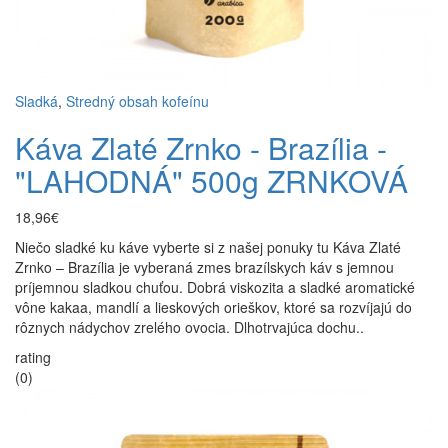
Sladká
,
Stredný obsah kofeínu
Káva Zlaté Zrnko - Brazília -
"LAHODNÁ" 500g ZRNKOVÁ
18,96€
Niečo sladké ku káve vyberte si z našej ponuky tu Káva Zlaté
Zrnko – Brazília je vyberaná zmes brazílskych káv s jemnou
príjemnou sladkou chuťou. Dobrá viskozita a sladké aromatické
vône kakaa, mandlí a lieskových orieškov, ktoré sa rozvíjajú do
rôznych nádychov zrelého ovocia. Dlhotrvajúca dochu..
rating
(0)