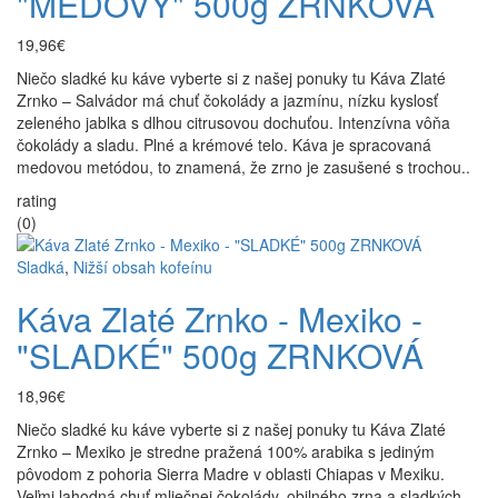
"MEDOVÝ" 500g ZRNKOVÁ
19,96€
Niečo sladké ku káve vyberte si z našej ponuky tu Káva Zlaté
Zrnko – Salvádor má chuť čokolády a jazmínu, nízku kyslosť
zeleného jablka s dlhou citrusovou dochuťou. Intenzívna vôňa
čokolády a sladu. Plné a krémové telo. Káva je spracovaná
medovou metódou, to znamená, že zrno je zasušené s trochou..
rating
(0)
Sladká
,
Nižší obsah kofeínu
Káva Zlaté Zrnko - Mexiko -
"SLADKÉ" 500g ZRNKOVÁ
18,96€
Niečo sladké ku káve vyberte si z našej ponuky tu Káva Zlaté
Zrnko – Mexiko je stredne pražená 100% arabika s jediným
pôvodom z pohoria Sierra Madre v oblasti Chiapas v Mexiku.
Veľmi lahodná chuť mliečnej čokolády, obilného zrna a sladkých