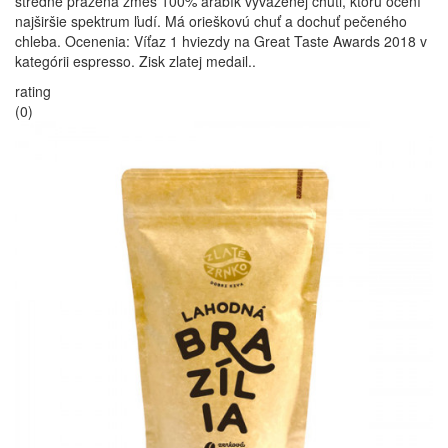
stredne pražená zmes 100% arabík vyváženej chuti, ktorú ocení
najširšie spektrum ľudí. Má orieškovú chuť a dochuť pečeného
chleba. Ocenenia: Víťaz 1 hviezdy na Great Taste Awards 2018 v
kategórii espresso. Zisk zlatej medail..
rating
(0)