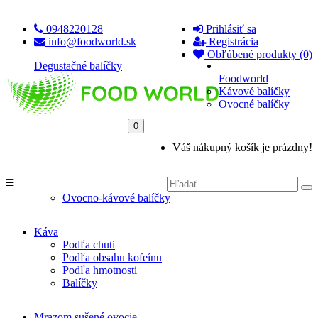
0948220128
Prihlásiť sa
info@foodworld.sk
Registrácia
Obľúbené produkty (0)
Degustačné balíčky
Foodworld
Kávové balíčky
Ovocné balíčky
0
Váš nákupný košík je prázdny!
Ovocno-kávové balíčky
Káva
Podľa chuti
Podľa obsahu kofeínu
Podľa hmotnosti
Balíčky
Mrazom sušené ovocie