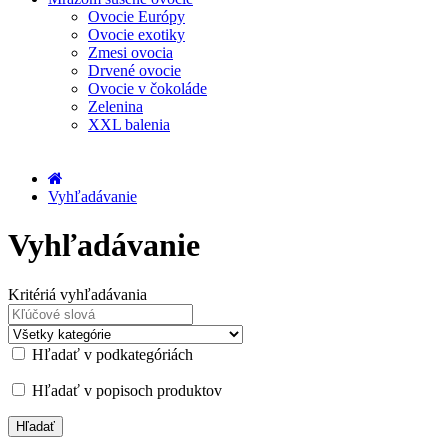
Ovocie Európy
Ovocie exotiky
Zmesi ovocia
Drvené ovocie
Ovocie v čokoláde
Zelenina
XXL balenia
Vyhľadávanie
Vyhľadávanie
Kritériá vyhľadávania
Hľadať v podkategóriách
Hľadať v popisoch produktov