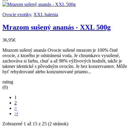
Ovocie exotiky
,
XXL balenia
Mrazom sušený ananás - XXL 500g
36,95€
Mrazom sušený ananás Ovocie sušené mrazom je 100% čisté
ovocie, z ktorého je odstránená voda. Je chrumkavo vysušené,
zachováva si farbu, chuť a až 98% výživových hodnôt, takže je
takmer identické s pôvodným ovocím. Je bez konzervantov. Môže
byť rehydrované alebo konzumované priamo...
rating
(0)
1
2
>
>|
Zobrazené 1 až 15 z 25 (2 stránok)