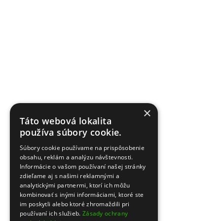
×
Táto webová lokalita
používa súbory cookie.
Súbory cookie používame na prispôsobenie
obsahu, reklám a analýzu návštevnosti.
Informácie o vašom používaní našej stránky
zdieľame aj s našimi reklamnými a
analytickými partnermi, ktorí ich môžu
kombinovať s inými informáciami, ktoré ste
im poskytli alebo ktoré zhromaždili pri
používaní ich služieb.
Zásady ochrany